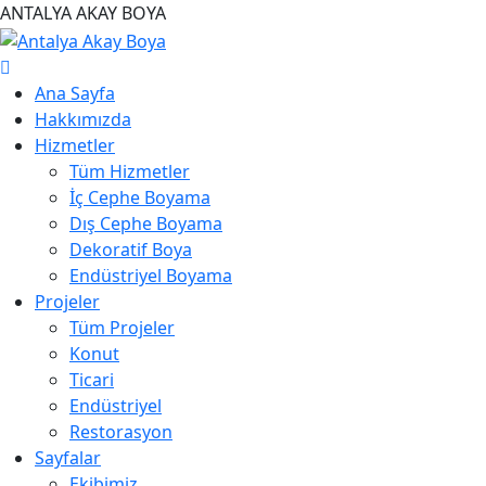
A
N
T
A
L
Y
A
A
K
A
Y
B
O
Y
A
Ana Sayfa
Hakkımızda
Hizmetler
Tüm Hizmetler
İç Cephe Boyama
Dış Cephe Boyama
Dekoratif Boya
Endüstriyel Boyama
Projeler
Tüm Projeler
Konut
Ticari
Endüstriyel
Restorasyon
Sayfalar
Ekibimiz