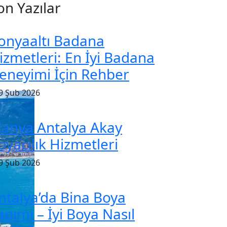
on Yazılar
onyaaltı Badana
izmetleri: En İyi Badana
eneyimi İçin Rehber
9 Şub 2026
lanya Antalya Akay
oyacılık Hizmetleri
9 Şub 2026
ntalya’da Bina Boya
apımı – İyi Boya Nasıl