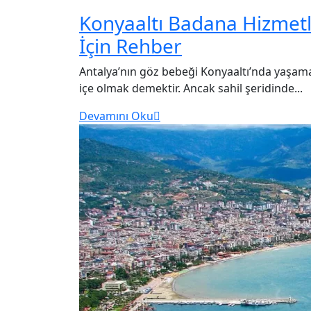
Konyaaltı Badana Hizmetl
İçin Rehber
Antalya’nın göz bebeği Konyaaltı’nda yaşama
içe olmak demektir. Ancak sahil şeridinde...
Devamını Oku