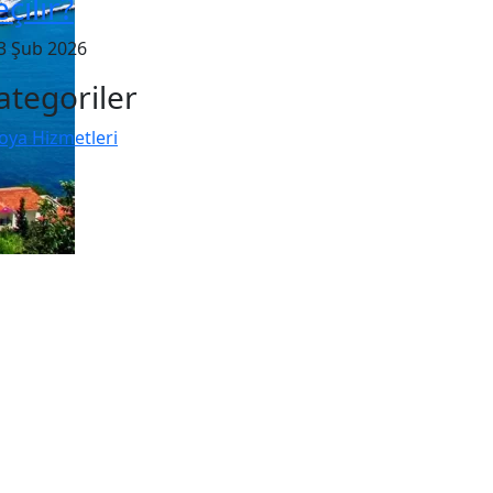
eçilir?
3 Şub 2026
ategoriler
oya Hizmetleri