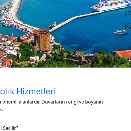
S
0
K
B
ılık Hizmetleri
en önemli alanlardır. Duvarların rengi ve boyanın
...