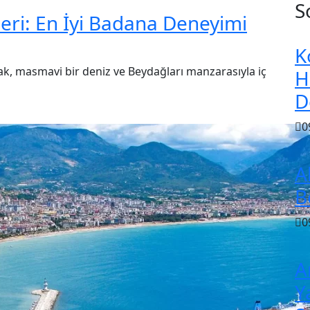
S
eri: En İyi Badana Deneyimi
K
k, masmavi bir deniz ve Beydağları manzarasıyla iç
H
D
0
A
B
0
A
Y