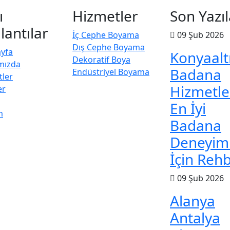
ı
Hizmetler
Son Yazıl
lantılar
İç Cephe Boyama
09 Şub 2026
Dış Cephe Boyama
ayfa
Konyaalt
Dekoratif Boya
mızda
Badana
Endüstriyel Boyama
tler
Hizmetler
er
En İyi
m
Badana
Deneyim
İçin Reh
09 Şub 2026
Alanya
Antalya