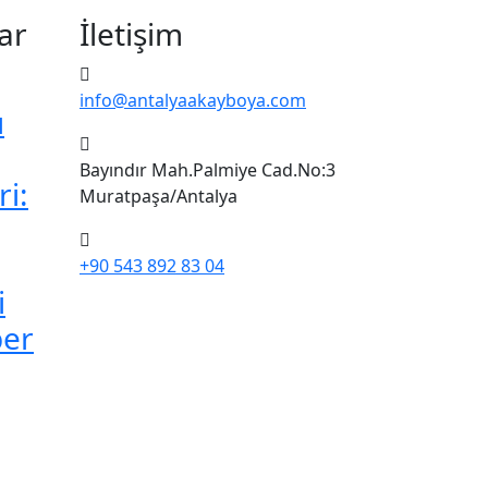
ar
İletişim
info@antalyaakayboya.com
ı
Bayındır Mah.Palmiye Cad.No:3
i:
Muratpaşa/Antalya
+90 543 892 83 04
i
ber